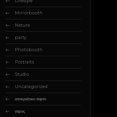
Lifestyle
Mirrorbooth
Nature
party
Photobooth
Portraits
Studio
Uncategorized
αποκριάτικο παρτυ
γαμος