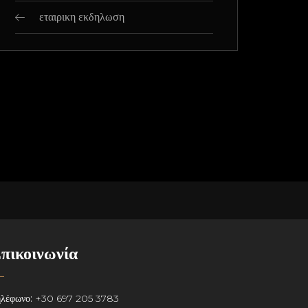
εταιρικη εκδηλωση
πικοινωνία
λέφωνο:
+30 697 205 3783