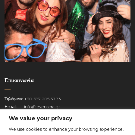
Επικοινωνία
Τηλέφωνο:
+30 697 205 3783
Email:
info@eventera.gr
Αρ. Γ.Ε.ΜΗ:
149581403000
We value your privacy
We use cookies to enhance your browsing experience,
Copyright © 2022 Eventera. All Rights Reserved.