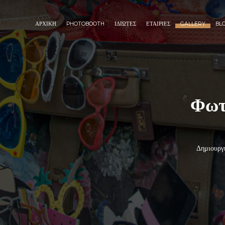
ΑΡΧΙΚΗ
PHOTOBOOTH
ΙΔΙΩΤΕΣ
ΕΤΑΙΡΙΕΣ
GALLERY
BL
Φωτ
Δημιουργή