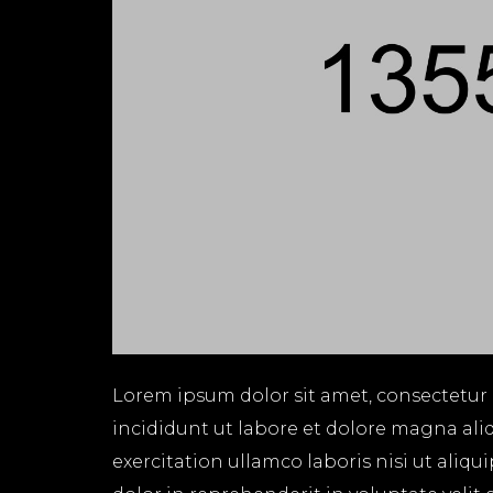
Lorem ipsum dolor sit amet, consectetur 
incididunt ut labore et dolore magna ali
exercitation ullamco laboris nisi ut aliq