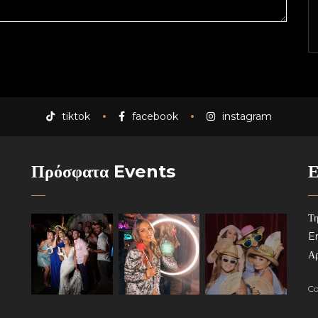
tiktok
facebook
instagram
Πρόσφατα Events
Ε
Τη
Em
Αρ
Co