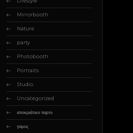
Lifestyle
Mirrorbooth
Nature
party
Photobooth
Portraits
Studio
Uncategorized
αποκριάτικο παρτυ
γαμος