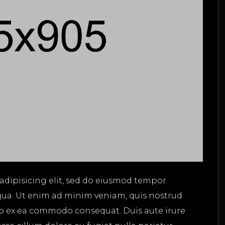
adipisicing elit, sed do eiusmod tempor
qua. Ut enim ad minim veniam, quis nostrud
uip ex ea commodo consequat. Duis aute irure