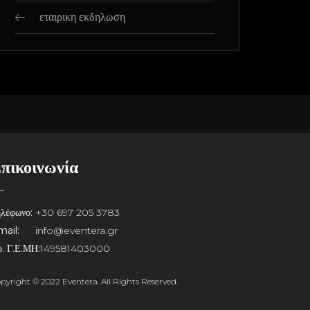
εταιρικη εκδηλωση
πικοινωνία
λέφωνο:
+30 697 205 3783
ail:
info@eventera.gr
. Γ.Ε.ΜΗ:
149581403000
pyright © 2022 Eventera. All Rights Reserved.