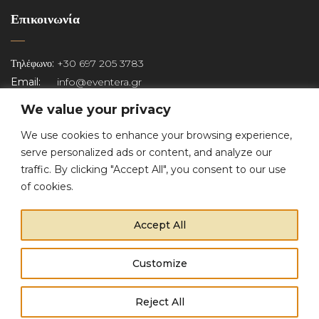
Επικοινωνία
Τηλέφωνο:
+30 697 205 3783
Email:
info@eventera.gr
Αρ. Γ.Ε.ΜΗ:
149581403000
We value your privacy
We use cookies to enhance your browsing experience,
Copyright © 2022 Eventera. All Rights Reserved.
serve personalized ads or content, and analyze our
traffic. By clicking "Accept All", you consent to our use
of cookies.
Accept All
Customize
This website uses cookies to improve your experience.
Reject All
Cookie Policy