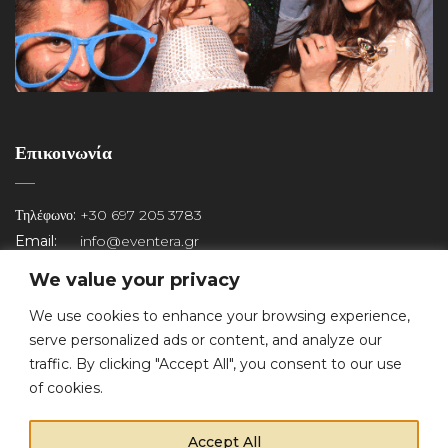
Επικοινωνία
Τηλέφωνο:
+30 697 205 3783
Email:
info@eventera.gr
Αρ. Γ.Ε.ΜΗ:
149581403000
We value your privacy
We use cookies to enhance your browsing experience,
Copyright © 2022 Eventera. All Rights Reserved.
serve personalized ads or content, and analyze our
traffic. By clicking "Accept All", you consent to our use
of cookies.
Accept All