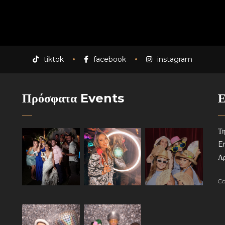
tiktok
facebook
instagram
Πρόσφατα Events
Ε
Τη
Em
Αρ
Co