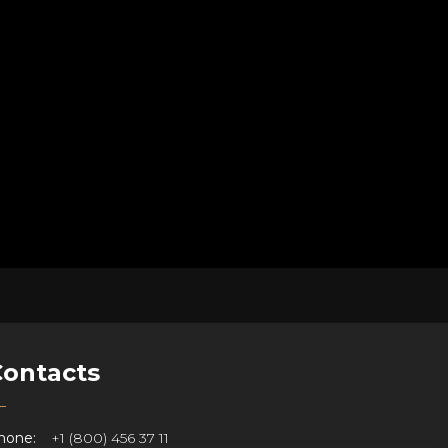
Contacts
hone:
+1 (800) 456 37 11