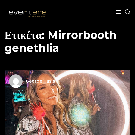
Ετικέτα:
Mirrorbooth
genethlia
George Tasis