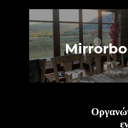
Mirrorb
MIRRORBOOTH
Οργανών
ε