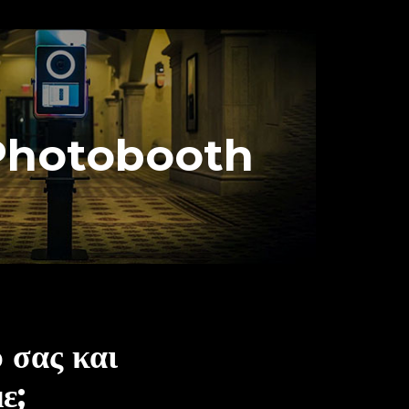
Photobooth
LED PHOTOBOOTH
 σας και
ε;