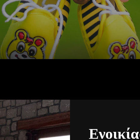
Ενοικί