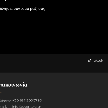
ωνήσει σύντομα μαζί σας
tiktok
πικοινωνία
λέφωνο:
+30 697 205 3783
ail:
info@eventera.gr